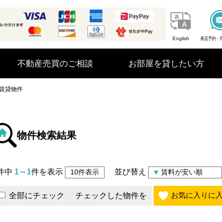
English
来店予約・
不動産売買のご相談
お部屋を貸したい方
賃貸物件
物件検索結果
件中
1～1
件を表示
並び替え
お気に入りに
全部にチェック
チェックした物件を