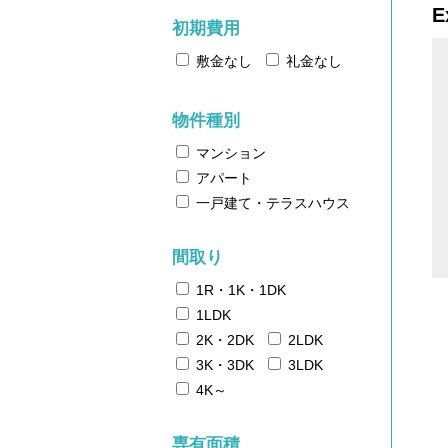
E
初期費用
敷金なし
礼金なし
物件種別
マンション
アパート
一戸建て・テラスハウス
間取り
1R・1K・1DK
1LDK
2K・2DK
2LDK
3K・3DK
3LDK
4K～
専有面積