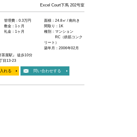
Excel Court下馬 202号室
管理費：0.3万円
面積：24.8㎡ / 南向き
敷金：1ヶ月
間取り：1K
礼金：1ヶ月
種別：マンション
RC（鉄筋コンク
リート）
築年月：2006年02月
茶屋駅』 徒歩10分
目13-23
入れる
問い合わせする